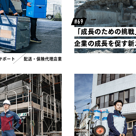
#69
「成長のための挑戦
企業の成長を促す新
サポート
配送・保険代理店業