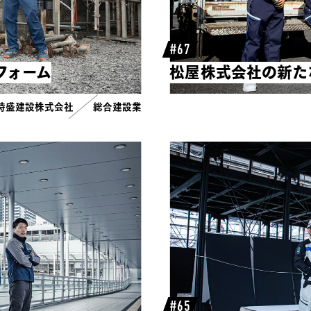
#67
フォーム
松屋株式会社の新た
時盛建設株式会社
総合建設業
#65