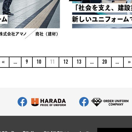
「社会を支え、建設
ーム
新しいユニフォーム
株式会社アマノ
商社（建材）
«
...
9
10
11
12
13
...
20
...
»