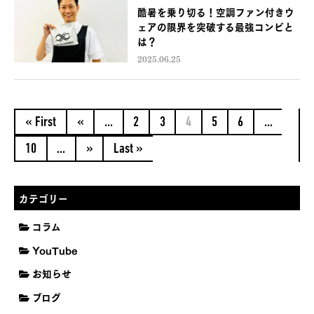
酷暑を乗り切る！空調ファン付きウ
ェアの限界を突破する最強コンビと
は？
2025.06.25
« First
«
...
2
3
4
5
6
...
10
...
»
Last »
カテゴリー
コラム
YouTube
お知らせ
ブログ