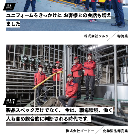
#4
ユニフォームをきっかけに
お客様との会話も増え
ました
株式会社ツルク
物流業
#47
製品スペックだけでなく、
今は、職場環境、働く
人も含め総合的に判断される時代です。
株式会社ゴードー
化学製品卸売業