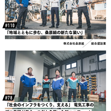
#110
「地域とともに歩む、桑原組の新たな装い」
株式会社桑原組
総合建設業
#78
「社会のインフラをつくり、支える」
電気工事の