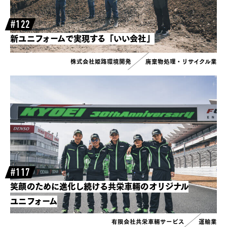
#122
新ユニフォームで実現する「いい会社」
株式会社姫路環境開発
廃棄物処理・リサイクル業
#117
笑顔のために進化し続ける共栄車輛のオリジナル
ユニフォーム
有限会社共栄車輛サービス
運輸業