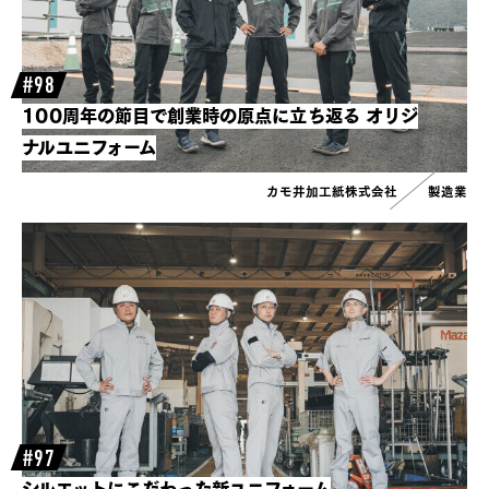
#98
100周年の節目で創業時の原点に立ち返る
オリジ
ナルユニフォーム
カモ井加工紙株式会社
製造業
#97
シルエットにこだわった新ユニフォーム