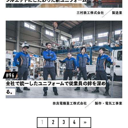
三村鉄工株式会社
製造業
#96
全社で統一したユニフォームで従業員の絆を深め
る。
奈良電機重工株式会社
製作・電気工事業
1
2
3
4
»