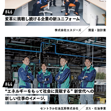
#46
変革に挑戦し続ける企業の新ユニフォーム
株式会社エスジーズ
測量・設計業
#44
“エネルギーをもって社会に貢献する”
新世代への
新しい仕事のイメージ。
セントラル石油瓦斯株式会社
ガス・石油事業