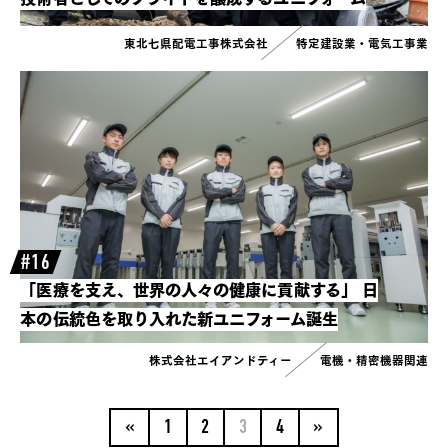
東北七県配電工事株式会社
特定建設業・電気工事業
#16
「医療を支え、世界の人々の健康に貢献する」
日
本の伝統色を取り入れた新ユニフォーム誕生
株式会社エイアンドティー
電機・精密機器関連
«
1
2
3
4
»