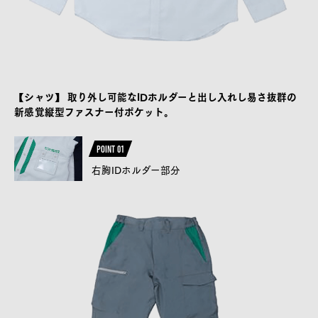
【シャツ】 取り外し可能なIDホルダーと出し入れし易さ抜群の
新感覚縦型ファスナー付ポケット。
POINT 01
右胸IDホルダー部分