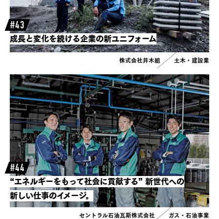
#43
成長と変化を続ける企業の新ユニフォーム
株式会社井木組
土木・建設業
#44
“エネルギーをもって社会に貢献する”
新世代への
新しい仕事のイメージ。
セントラル石油瓦斯株式会社
ガス・石油事業