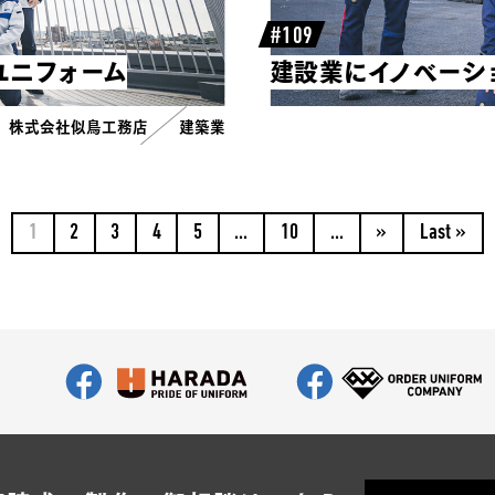
#109
ユニフォーム
建設業にイノベーシ
株式会社似鳥工務店
建築業
1
2
3
4
5
...
10
...
»
Last »