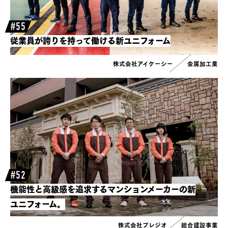
#55
従業員が誇りを持って働ける新ユニフォーム
株式会社アイケーシー
金属加工業
#52
機能性と高級感を追求するマンションメーカーの新
ユニフォーム。
株式会社プレジオ
総合建設事業