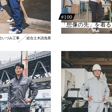
#100
「想像の先」を着
社いづみ工事
総合土木請負業