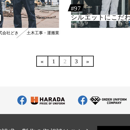
#97
ム
シルエットにこだ
式会社どき
土木工事・運搬業
«
1
2
3
»