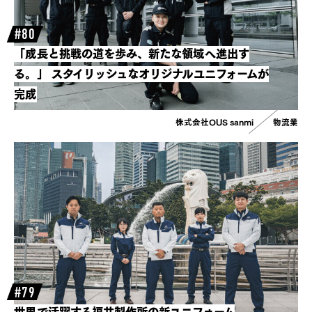
#80
「成長と挑戦の道を歩み、新たな領域へ進出す
る。」
スタイリッシュなオリジナルユニフォームが
完成
株式会社OUS sanmi
物流業
#79
世界で活躍する福井製作所の新ユニフォーム